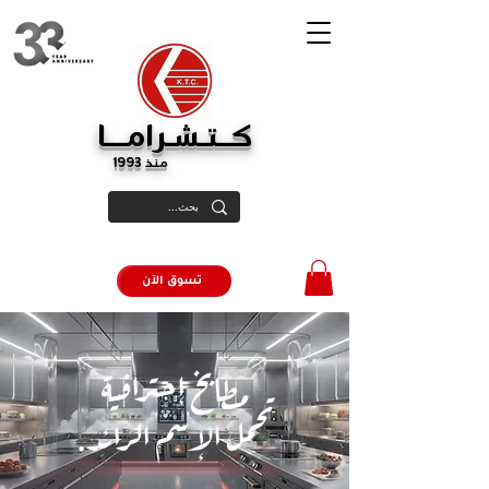
كــتـشـرامـــا
منذ 1993
تسوق الآن
مطابخ إحترافية
تحمل الإسم الرائد.