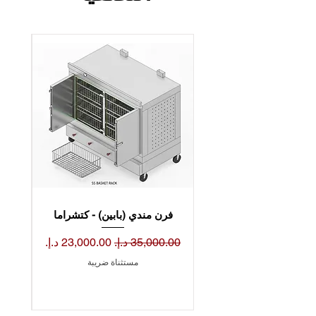
فرن مندي (بابين) - كتشراما
فرن م
سعر عادي
سعر البيع
سعر 
مستثناة ضريبة