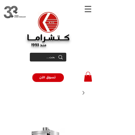
كــتـشـرامـــا
منذ 1993
تسوق الآن