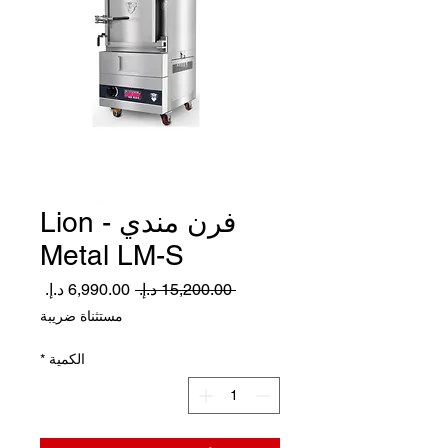
فرن مندي - Lion
Metal LM-S
سعر
سعر
 ‏15,200.00 د.إ.‏ 
عادي
البيع
مستثناة ضريبة
الكمية
*