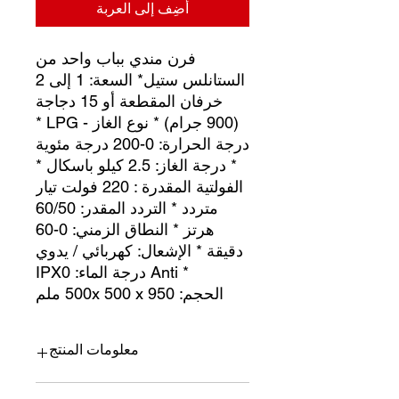
أضِف إلى العربة
فرن مندي بباب واحد من
الستانلس ستيل* السعة: 1 إلى 2
خرفان المقطعة أو 15 دجاجة
(900 جرام) * نوع الغاز - LPG *
درجة الحرارة: 0-200 درجة مئوية
* درجة الغاز: 2.5 كيلو باسكال *
الفولتية المقدرة : 220 فولت تيار
متردد * التردد المقدر: 60/50
هرتز * النطاق الزمني: 0-60
دقيقة * الإشعال: كهربائي / يدوي
* Anti درجة الماء: IPX0
الحجم:
500x 500 x 950 ملم
معلومات المنتج
فرن مندي بباب واحد من الستانلس