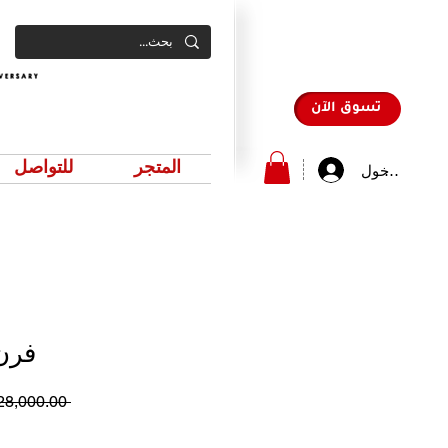
تسوق الآن
المتجر
للتواصل
سجيل الدخول
فرن
 ‏28,000.00 د.إ.‏ 