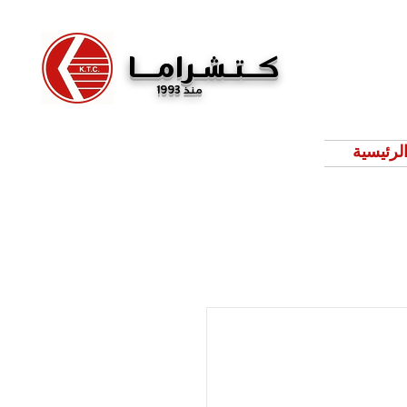
كــتـشـرامـــا
منذ 1993
لرئيسية