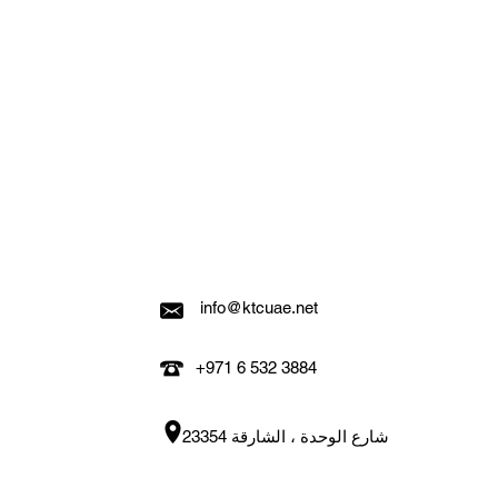
إذا كانت هناك مشكلة في طلبك ، 
ارتكبنا خطأ ، سنبذل قصارى جهدن
الخطأ خطأنا ولم تكن أجزاء المن
التجارية الجاهزة فقط، أما المنت
محلياً حسب الطلب فهي 
info@ktcuae.net
+971 6 532 3884
شارع الوحدة ، الشارقة 23354