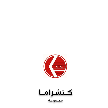
يرجى الاتصال بنا. إذا
ا لتصحيحه. إذا لم يكن
تج معابة ، فإننا نحتفظ
بالحق في فرض رسوم إعادة التخزين (20٪ على المنتجات
جات المصنعة لدى مصنعنا
غير قابلة للاسترداد).
كــتشـرامــا
مجموعة