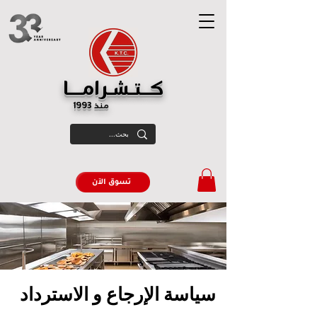
كــتـشـرامـــا
منذ 1993
تسوق الآن
سياسة الإرجاع و الاسترداد