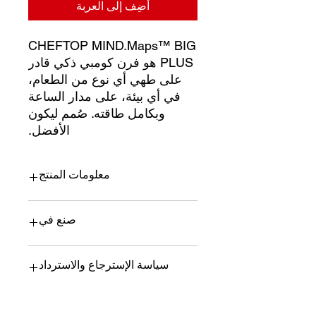
أضِف إلى العربة
CHEFTOP MIND.Maps™ BIG
PLUS هو فرن كومبي ذكي قادر
على طهي أي نوع من الطعام،
في أي بيئة، على مدار الساعة
وبكامل طاقته. صُمم ليكون
الأفضل.
معلومات المنتج
CHEFTOP MIND.Maps™ BIG PLUS
صنع في
هو فرن كومبي ذكي قادر على طهي أي
نوع من الطعام، في أي بيئة، على مدار
الساعة وبكامل طاقته. صُمم ليكون
أونوكس - إيطاليا
سياسة الإسترجاع والاسترداد
الأفضل.
لوحة تحكم تعمل باللمس 9.5
مفصلة على الجانب الأيسر
لا يجوز إرجاع أي منتج إذا تم استخدامه
عدد الصواني: 20 صينية
أو تركيبه أو تفكيكه أو طلاؤه أو تغييره