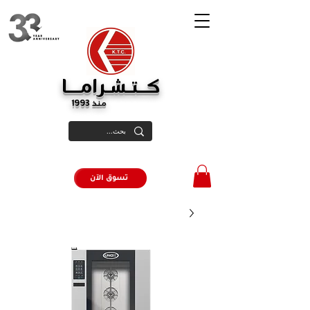
كــتـشـرامـــا
منذ 1993
تسوق الآن