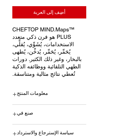
أضِف إلى العربة
CHEFTOP MIND.Maps™
PLUS هو فرن ذكي متعدد
الاستخدامات، يُشَوِّي، يُقلِّي،
يُحَمِّر، يُحَمِّر، يُدخِّن، يُطهى
بالبخار، وغير ذلك الكثير. دورات
الطهي التلقائية ووظائفه الذكية
تُعطي نتائج مثالية ومتناسقة.
معلومات المنتج
CHEFTOP MIND.Maps™ PLUS هو
صنع في
فرن ذكي متعدد الاستخدامات، يُشَوِّي،
يُقلِّي، يُحَمِّر، يُحَمِّر، يُدخِّن، يُطهى بالبخار،
وغير ذلك الكثير. دورات الطهي التلقائية
أونوكس - إيطاليا
سياسة الإسترجاع والاسترداد
ووظائفه الذكية تُعطي نتائج مثالية