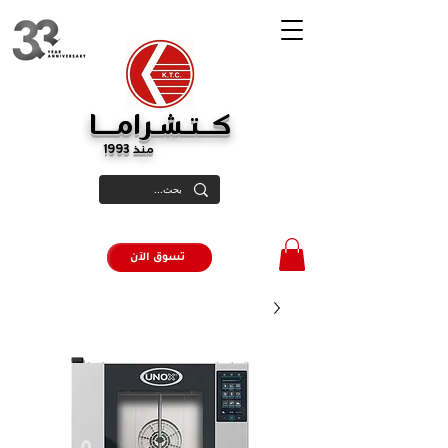
كــتـشـرامـــا
منذ 1993
تسوق الآن