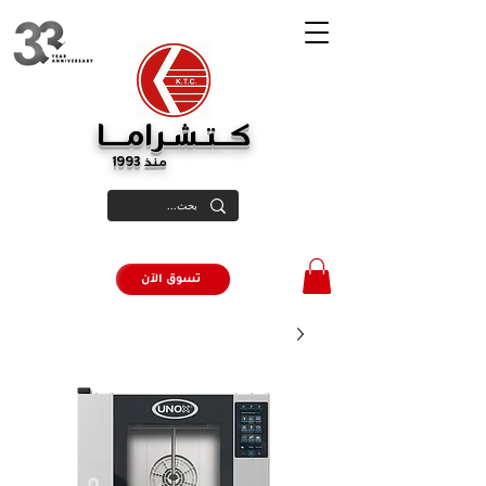
كــتـشـرامـــا
منذ 1993
تسوق الآن