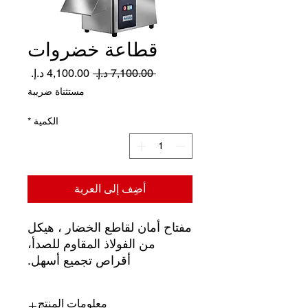
قطاعة خضروات
سعر
سعر
 ‏7,100.00 د.إ.‏ 
عادي
البيع
مستثناة ضريبة
الكمية
*
أضِف إلى العربة
مفتاح أمان لقاطع الخضار ، هيكل
من الفولاذ المقاوم للصدأ،
أقراص تجميع أسهل.
معلومات المنتج