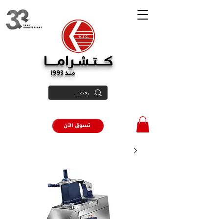
كــتـشـرامـــا
منذ 1993
تسوق الآن