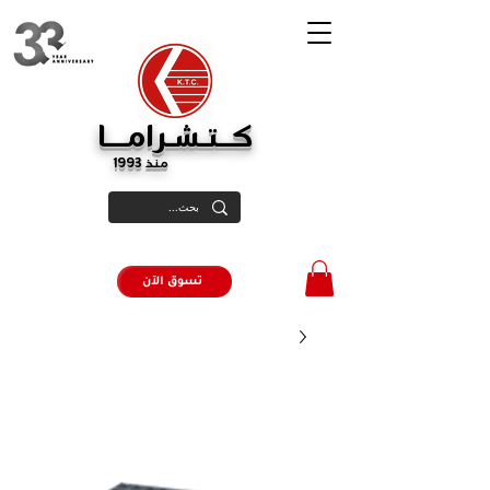
كــتـشـرامـــا
منذ 1993
تسوق الآن