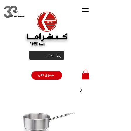
كــتـشـرامـــا
منذ 1993
تسوق الآن