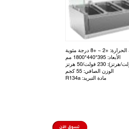
+2 ~ +8 درجة مئوية
الأبعاد: 395*440*1800 مم
: 230 فولت/50 هرتز
الوزن الصافي: 55 كجم
مادة التبريد: R134a
تسوق الآن