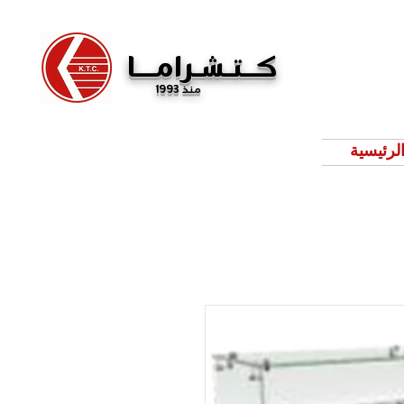
كــتـشـرامـــا
منذ 1993
لرئيسية