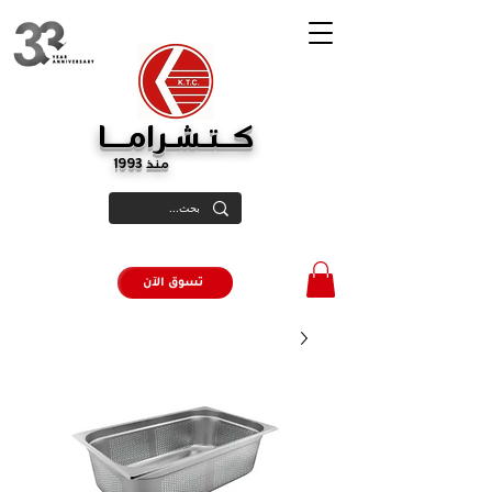
كــتـشـرامـــا
منذ 1993
تسوق الآن