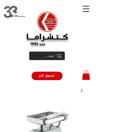
كــتـشـرامـــا
منذ 1993
تسوق الآن