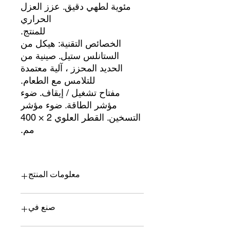
مئوية لطهي دقيق. عزز العزل
الحراري
للمنتج.
الخصائص التقنية: هيكل من
الستانلس ستيل. صينية من
الحديد المحزز ، آلية معتمدة
للتلامس مع الطعام.
مفتاح تشغيل / إيقاف. ضوء
مؤشر الطاقة. ضوء مؤشر
التسخين. القطر العلوي 2 × 400
مم.
معلومات المنتج
النطاق القياسي لصانع الكريب الكهربائي.
صنع في
تحكم ثرموستاتي من 50 درجة مئوية إلى
300 درجة مئوية لطهي دقيق. عزز العزل