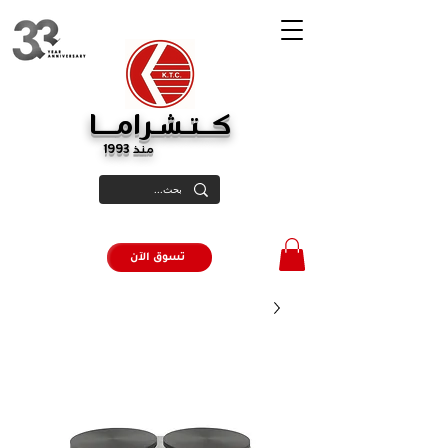
كــتـشـرامـــا
منذ 1993
تسوق الآن