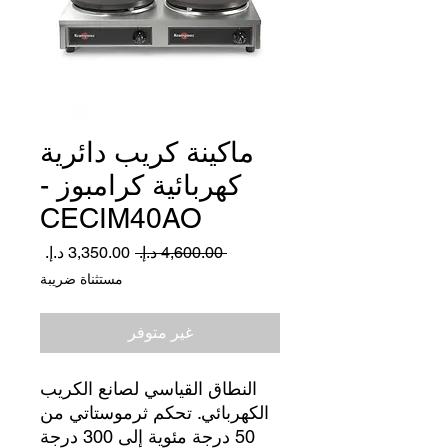
ماكينة كريب دائرية
كهربائية كرامبوز -
CECIM40AO
سعر
سعر
 ‏4,600.00 د.إ.‏ 
عادي
البيع
مستثناة ضريبة
غير متوفر
النطاق القياسي لصانع الكريب
الكهربائي. تحكم ثرموستاتي من
50 درجة مئوية إلى 300 درجة