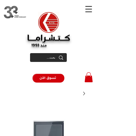
كــتـشـرامـــا
منذ 1993
تسوق الآن