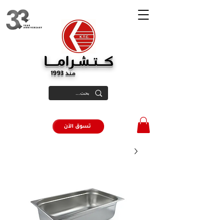
كــتـشـرامـــا
منذ 1993
تسوق الآن