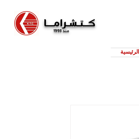
كــتـشـرامـــا
منذ 1993
لرئيسية