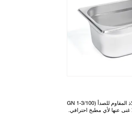
وعاء Gastronorm المصنوعة من الفولاذ المقاوم للصدأ (GN 1-3/100
لا غنى عنها لأي مطبخ احترافي.