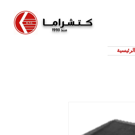
كــتـشـرامـــا
منذ 1993
لرئيسية