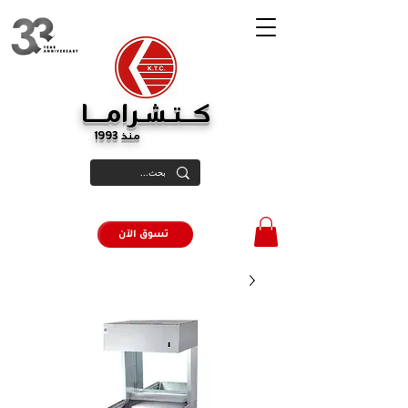
كــتـشـرامـــا
منذ 1993
تسوق الآن