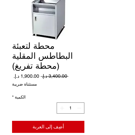
محطة لتعبئة
البطاطس المقلية
(محطة تفريغ)
سعر
سعر
 ‏3,400.00 د.إ.‏ 
عادي
البيع
مستثناة ضريبة
الكمية
*
أضِف إلى العربة