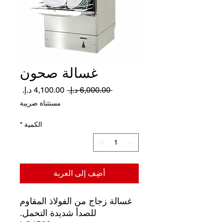
غسالة صحون
سعر
سعر
 ‏6,000.00 د.إ.‏ 
عادي
البيع
مستثناة ضريبة
الكمية
*
أضِف إلى العربة
غسالة زجاج من الفولاذ المقاوم
للصدأ شديدة التحمل.