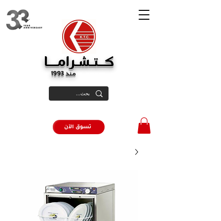
كــتـشـرامـــا
منذ 1993
تسوق الآن