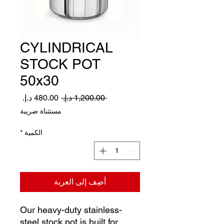
CYLINDRICAL
STOCK POT
50x30
سعر
سعر
 ‏1,200.00 د.إ.‏ 
عادي
البيع
مستثناة ضريبة
الكمية
*
أضِف إلى العربة
Our heavy-duty stainless-
steel stock pot is built for