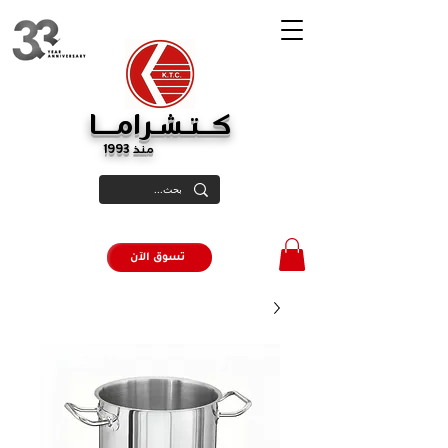
كــتـشـرامـــا
منذ 1993
تسوق الآن