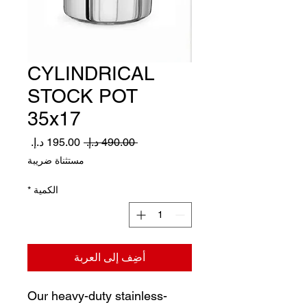
CYLINDRICAL
STOCK POT
35x17
سعر
سعر
 ‏490.00 د.إ.‏ 
عادي
البيع
مستثناة ضريبة
الكمية
*
أضِف إلى العربة
Our heavy-duty stainless-