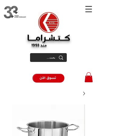
كــتـشـرامـــا
منذ 1993
تسوق الآن