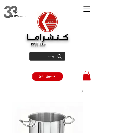
كــتـشـرامـــا
منذ 1993
تسوق الآن