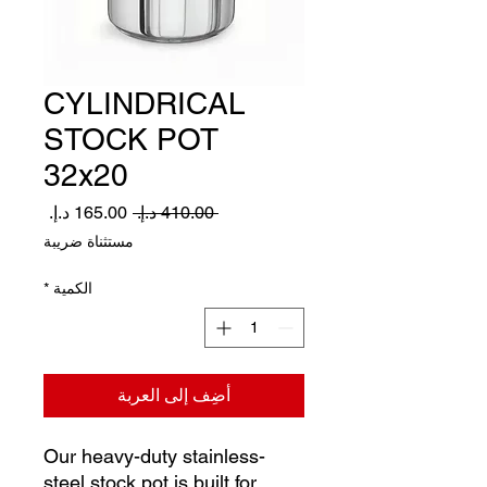
CYLINDRICAL
STOCK POT
32x20
سعر
سعر
 ‏410.00 د.إ.‏ 
عادي
البيع
مستثناة ضريبة
الكمية
*
أضِف إلى العربة
Our heavy-duty stainless-
steel stock pot is built for