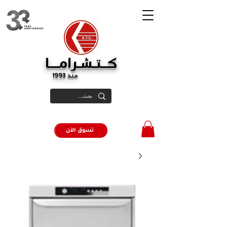
كــتـشـرامـــا
منذ 1993
تسوق الآن