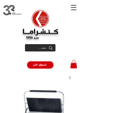
كــتـشـرامـــا
منذ 1993
تسوق الآن