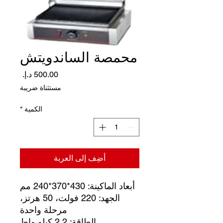
محمصة الساندويتش
السعر
مستثناة ضريبة
الكمية
*
أضِف إلى العربة
أبعاد الماكينة: 430*370*240 مم
الجهد: 220 فولت، 50 هرتز،
مرحلة واحدة
الطاقة: 2.2 كيلو واط