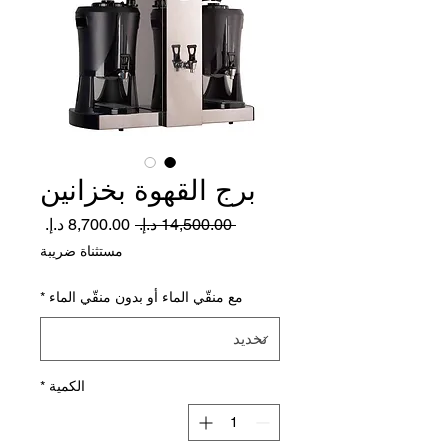
برج القهوة بخزانين
سعر
سعر
 ‏14,500.00 د.إ.‏ 
عادي
البيع
مستثناة ضريبة
مع منقّي الماء أو بدون منقّي الماء
*
الكمية
*