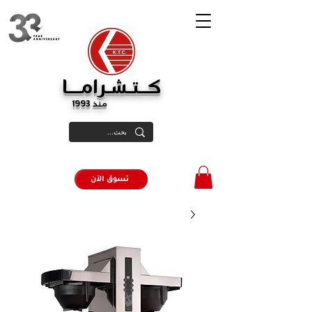
كــتـشـرامـــا
منذ 1993
تسوق الآن