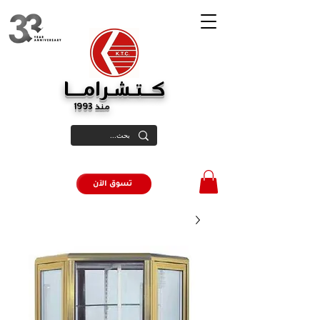
كــتـشـرامـــا
منذ 1993
تسوق الآن