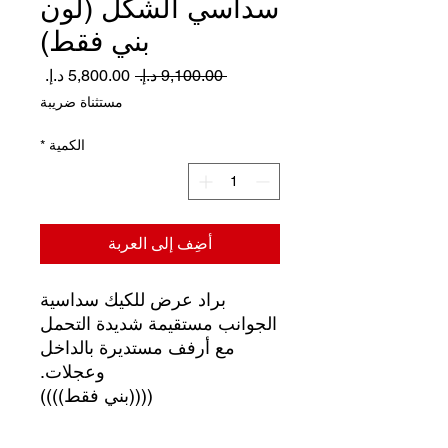
سداسي الشكل (لون
بني فقط)
سعر
سعر
 ‏9,100.00 د.إ.‏ 
عادي
البيع
مستثناة ضريبة
الكمية
*
أضِف إلى العربة
براد عرض للكيك سداسية
الجوانب مستقيمة شديدة التحمل
مع أرفف مستديرة بالداخل
وعجلات.
((((بني فقط))))