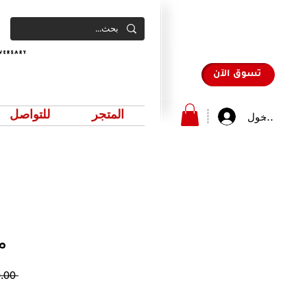
تسوق الآن
المتجر
للتواصل
سجيل الدخول
م
 ‏350.00 د.إ.‏ 