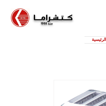
كــتـشـرامـــا
منذ 1993
لرئيسية