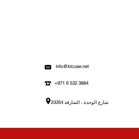
إذا كانت هناك مشكلة في طلبك ، 
ارتكبنا خطأ ، سنبذل قصارى جهدن
الخطأ خطأنا ولم تكن أجزاء المن
التجارية الجاهزة فقط، أما المنت
محلياً حسب الطلب فهي 
info@ktcuae.net
+971 6 532 3884
شارع الوحدة ، الشارقة 23354