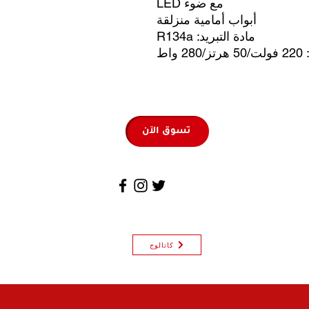
مع ضوء LED
أبواب أمامية منزلقة
مادة التبريد: R134a
 واط
تسوق الآن
كاتالوج
© Copyright