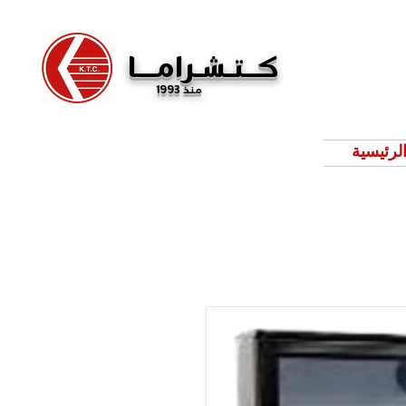
كــتـشـرامـــا
منذ 1993
لرئيسية