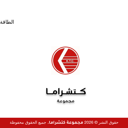
يرجى الاتصال بنا. إذا
ا لتصحيحه. إذا لم يكن
تج معابة ، فإننا نحتفظ
بالحق في فرض رسوم إعادة التخزين (20٪ على المنتجات
الطاقة: 220 فولت/50 هرتز/280
جات المصنعة لدى مصنعنا
غير قابلة للاسترداد).
كــتشـرامــا
مجموعة
حقوق النشر © 2026
جميع الحقوق محفوظة
مجموعة كتشراما.