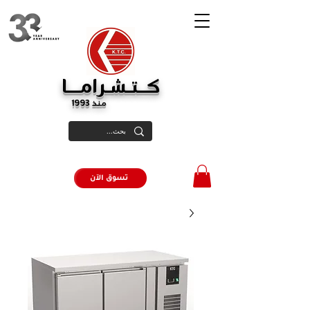
كــتـشـرامـــا
منذ 1993
تسوق الآن