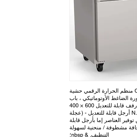
عامل الرغوة Cyclopentane.Dixell منظم الحرارة الرقمي حشية
ورة الضاغط الأوتوماتيكي ، باب
ذو إغلاق ذاتي (غير قابل للعكس) ، أرفف قابلة للتعديل 600 × 400
مم: 3 قطع (رقم 1 لكل باب) .N.4 S / S أرجل قابلة للتعديل - (عجلة
توفير العناصر إما بأرجل قابلة
 حافة مشطوفة / منحنية لسهولة
التنظيف. & nbsp؛