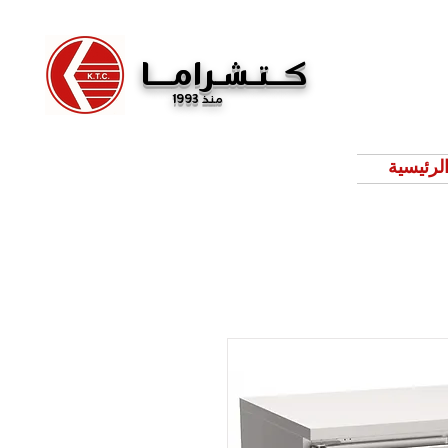
كــتـشـرامـــا
منذ 1993
لرئيسية